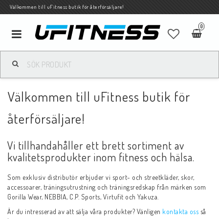
Välkommen till uFitness butik för återförsäljare!
0
Toggle
navigation
Välkommen till uFitness butik för
återförsäljare!
Vi tillhandahåller ett brett sortiment av
kvalitetsprodukter inom fitness och hälsa.
Som exklusiv distributör erbjuder vi sport- och streetkläder, skor,
accessoarer, träningsutrustning och träningsredskap från märken som
Gorilla Wear, NEBBIA, C.P. Sports, Virtufit och Yakuza.
Är du intresserad av att sälja våra produkter? Vänligen
kontakta oss
så